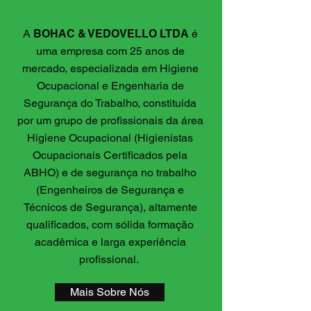
A
BOHAC & VEDOVELLO LTDA
é
uma empresa com 25 anos de
mercado, especializada em Higiene
Ocupacional e Engenharia de
Segurança do Trabalho, constituída
por um grupo de profissionais da área
Higiene Ocupacional (Higienistas
Ocupacionais Certificados pela
ABHO) e de segurança no trabalho
(Engenheiros de Segurança e
Técnicos de Segurança), altamente
qualificados, com sólida formação
acadêmica e larga experiência
profissional.
Mais Sobre Nós