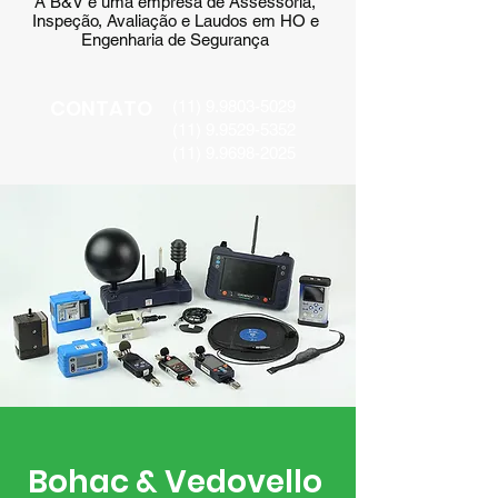
A B&V é uma empresa de Assessoria,
Inspeção, Avaliação e Laudos em HO e
Engenharia de Segurança
CONTATO
(11) 9.9803-5029
(11) 9.9529-5352
(11) 9.9698-2025
Bohac & Vedovello